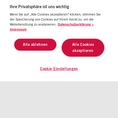
Ihre Privatsphäre ist uns wichtig
WLAN / Internetzugang
Wenn Sie auf „Alle Cookies akzeptieren“ klicken, stimmen Sie
Auf den meisten Tagungen haben Sie einen kostenlosen WLAN-
der Speicherung von Cookies auf Ihrem Gerät zu, um die
Zugang. Informationen zu Ihren Zugangsmöglichkeiten erhalten
Websitenutzung zu analysieren.
Datenschutzerklärung +
Sie auf der Veranstaltung.
Impressum
Alle ablehnen
Alle Cookies
akzeptieren
IMPRESSUM
AGB
DATENSCHUTZ
COOKIE-EINSTELLUNGEN
© 2026 ATZlive Alle Rechte vorbehalten
Cookie-Einstellungen