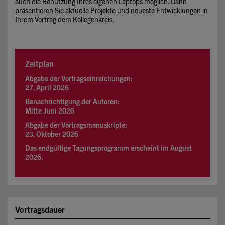
auch die Benutzung Ihres eigenen Laptops möglich. Dann
präsentieren Sie aktuelle Projekte und neueste Entwicklungen in
Ihrem Vortrag dem Kollegenkreis.
Zeitplan
Abgabe der Vortragseinreichungen:
27. April 2026
Benachrichtigung der Autoren:
Mitte Juni 2026
Abgabe der Vortragsmanuskripte:
23. Oktober 2026
Das endgültige Tagungsprogramm erscheint im August
2026.
Vortragsdauer