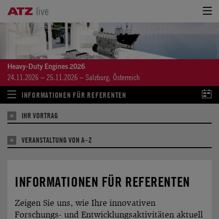
Heavy-Duty Engines 2026
24.11.2026 – 25.11.2026 – Salzburg, Österreich
INFORMATIONEN FÜR REFERENTEN
Ca
IHR VORTRAG
VERANSTALTUNG VON A–Z
INFORMATIONEN FÜR REFERENTEN
Zeigen Sie uns, wie Ihre innovativen
Forschungs- und Entwick­lungs­aktivitäten aktuell